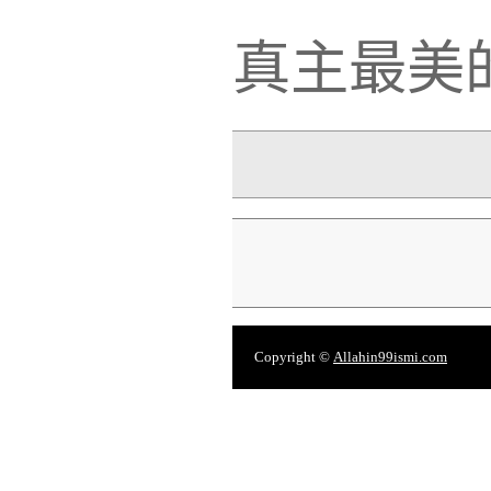
真主最美
Copyright ©
Allahin99ismi.com