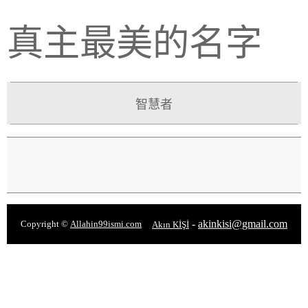
真主最美的名字
智慧者
-
akinkisi@gmail.com
Copyright ©
Allahin99ismi.com
Akın KİŞİ