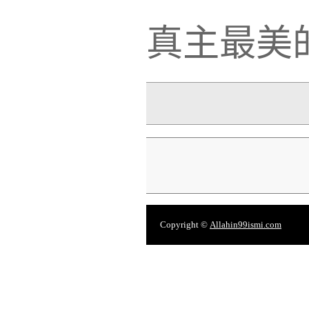
真主最美
Copyright ©
Allahin99ismi.com