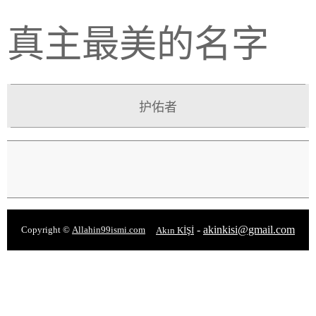
真主最美的名字
护佑者
-
akinkisi@gmail.com
Copyright ©
Allahin99ismi.com
Akın KİŞİ