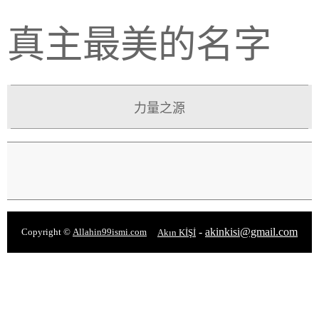
真主最美的名字
力量之源
-
akinkisi@gmail.com
Copyright ©
Allahin99ismi.com
Akın KİŞİ