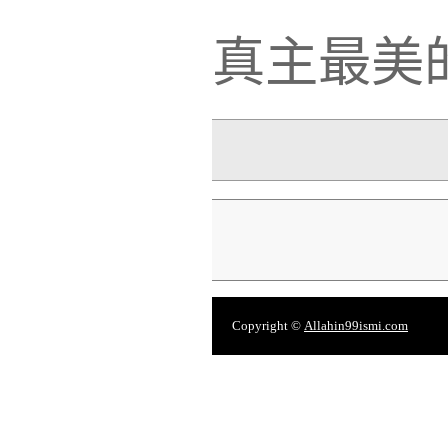
真主最美
Copyright ©
Allahin99ismi.com