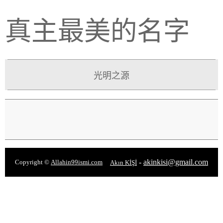
真主最美的名字
光明之源
-
akinkisi@gmail.com
Copyright ©
Allahin99ismi.com
Akın KİŞİ