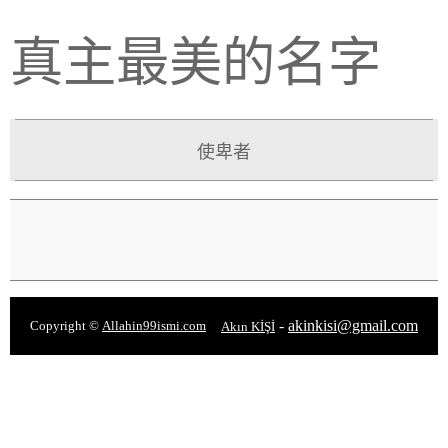
真主最美的名字
使卑者
-
akinkisi@gmail.com
Copyright ©
Allahin99ismi.com
Akın KİŞİ