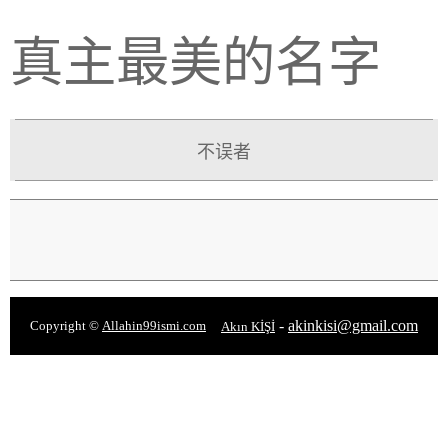
真主最美的名字
不误者
-
akinkisi@gmail.com
Copyright ©
Allahin99ismi.com
Akın KİŞİ