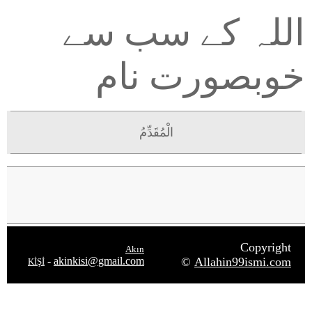
اللہ کے سب سے
خوبصورت نام
الْمُقَدِّمُ
Copyright
Akın
-
akinkisi@gmail.com
©
Allahin99ismi.com
KİŞİ