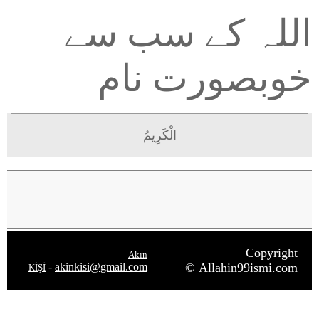
اللہ کے سب سے
خوبصورت نام
الْكَرِيمُ
Copyright
Akın
-
akinkisi@gmail.com
©
Allahin99ismi.com
KİŞİ