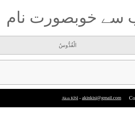
ب سے خوبصورت نام
الْقُدُّوسُ
Co
-
akinkisi@gmail.com
Akın KİŞİ