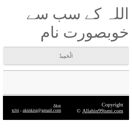
اللہ کے سب سے
خوبصورت نام
الْحَمِيدُ
Copyright
Akın
-
akinkisi@gmail.com
©
Allahin99ismi.com
KİŞİ