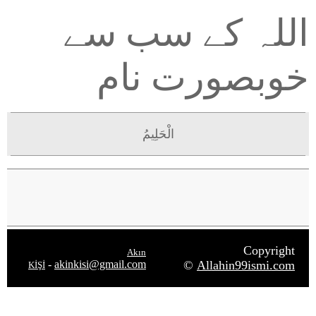
اللہ کے سب سے
خوبصورت نام
الْحَلِيمُ
Copyright
Akın
-
akinkisi@gmail.com
©
Allahin99ismi.com
KİŞİ