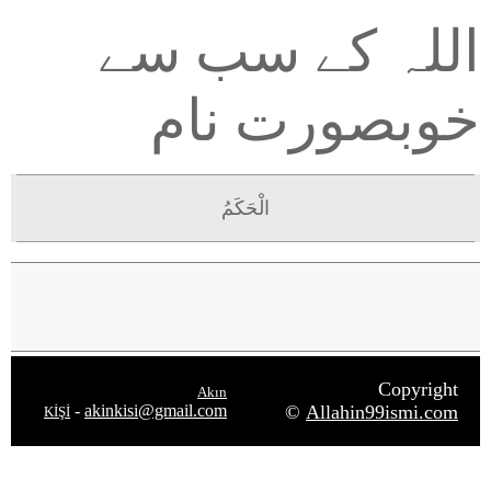
اللہ کے سب سے
خوبصورت نام
الْحَكَمُ
Copyright
Akın
-
akinkisi@gmail.com
©
Allahin99ismi.com
KİŞİ