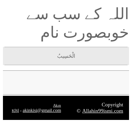
اللہ کے سب سے
خوبصورت نام
الْحَسِيبُ
Copyright
Akın
-
akinkisi@gmail.com
©
Allahin99ismi.com
KİŞİ