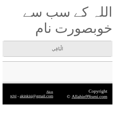
اللہ کے سب سے
خوبصورت نام
الْبَاقِي
Copyright
Akın
-
akinkisi@gmail.com
©
Allahin99ismi.com
KİŞİ