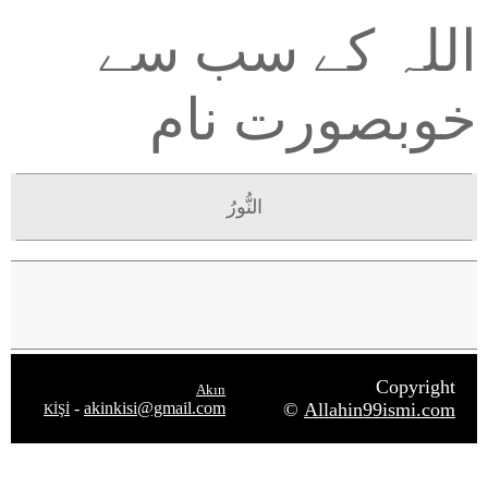
اللہ کے سب سے
خوبصورت نام
النُّورُ
Copyright
Akın
-
akinkisi@gmail.com
©
Allahin99ismi.com
KİŞİ