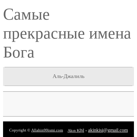
Самые
прекрасные имена
Бога
Аль-Джалиль
-
akinkisi@gmail.com
Copyright ©
Allahin99ismi.com
Akın KİŞİ