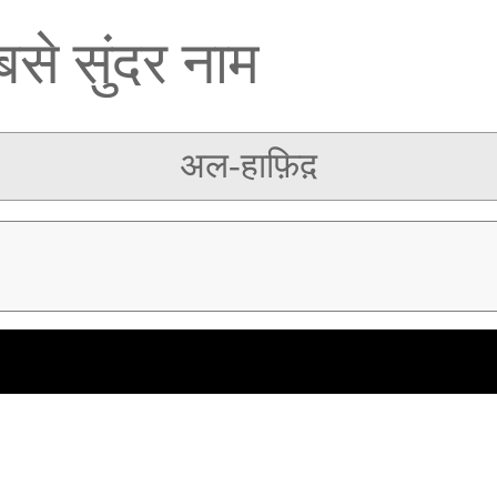
से सुंदर नाम
अल-हाफ़िद़