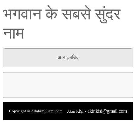
भगवान के सबसे सुंदर
नाम
अल-क़ाबिद़
-
akinkisi@gmail.com
Copyright ©
Allahin99ismi.com
Akın KİŞİ