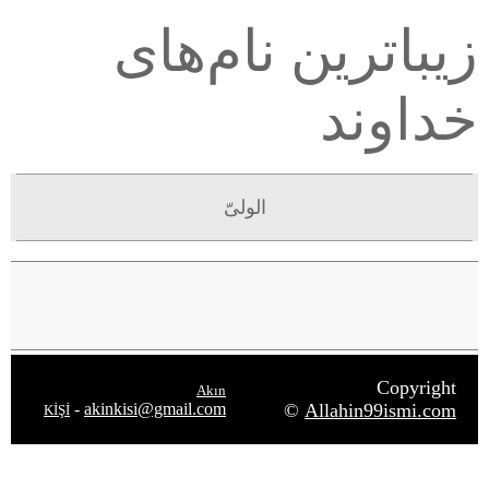
زیباترین نام‌های
خداوند
الولیّ
Copyright
Akın
-
akinkisi@gmail.com
©
Allahin99ismi.com
KİŞİ