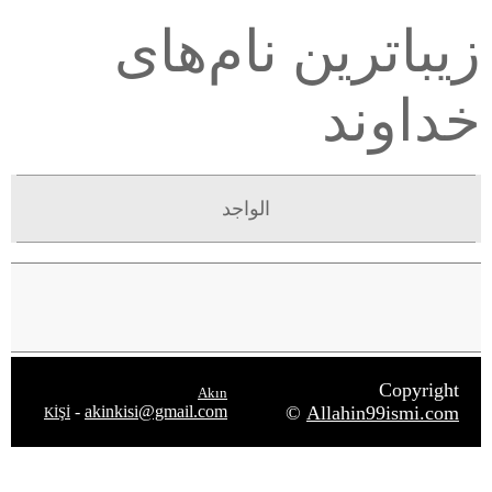
زیباترین نام‌های
خداوند
الواجد
Copyright
Akın
-
akinkisi@gmail.com
©
Allahin99ismi.com
KİŞİ