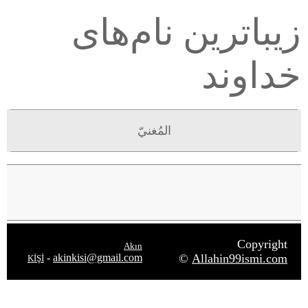
زیباترین نام‌های
خداوند
المُغنيّ
Copyright
Akın
-
akinkisi@gmail.com
©
Allahin99ismi.com
KİŞİ