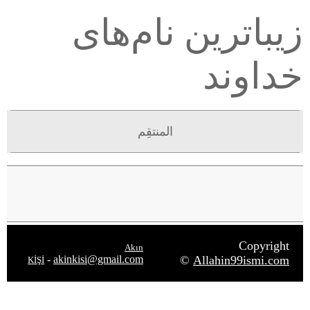
زیباترین نام‌های
خداوند
المنتقِم
Copyright
Akın
-
akinkisi@gmail.com
©
Allahin99ismi.com
KİŞİ