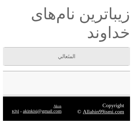
زیباترین نام‌های
خداوند
المتَعالي
Copyright
Akın
-
akinkisi@gmail.com
©
Allahin99ismi.com
KİŞİ