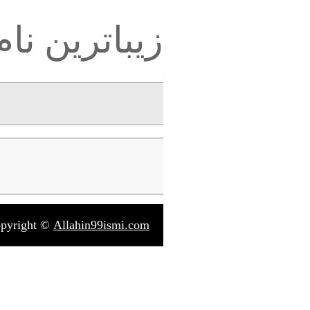
زیباترین نام
pyright ©
Allahin99ismi.com