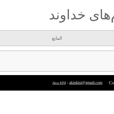
‌های خداوند
المانِع
Co
-
akinkisi@gmail.com
Akın KİŞİ