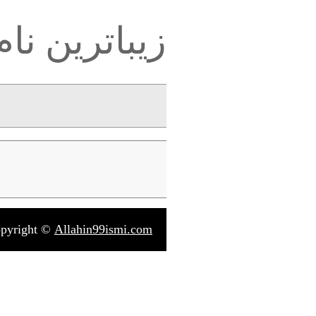
زیباترین نام
pyright ©
Allahin99ismi.com