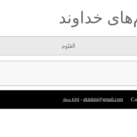
‌های خداوند
القیّوم
Co
-
akinkisi@gmail.com
Akın KİŞİ