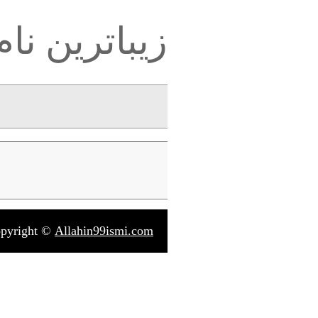
زیباترین نام
pyright ©
Allahin99ismi.com