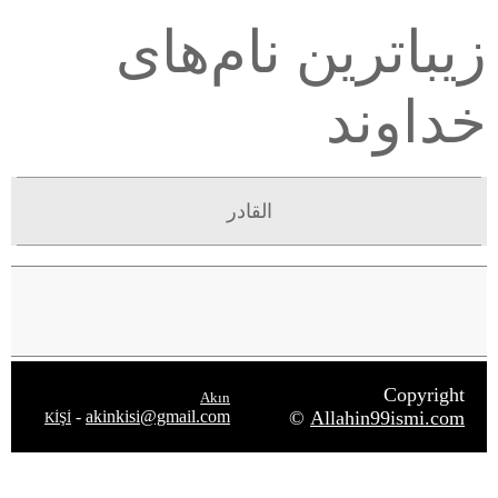
زیباترین نام‌های
خداوند
القادر
Copyright
Akın
-
akinkisi@gmail.com
©
Allahin99ismi.com
KİŞİ