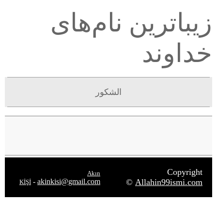
زیباترین نام‌های
خداوند
الشکور
Copyright
Akın
-
akinkisi@gmail.com
©
Allahin99ismi.com
KİŞİ