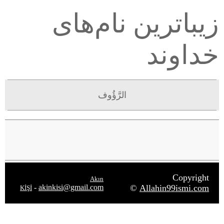
زیباترین نام‌های
خداوند
الرَّؤُوف
Copyright
Akın
-
akinkisi@gmail.com
©
Allahin99ismi.com
KİŞİ