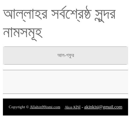
আল্লাহর সর্বশ্রেষ্ঠ সুন্দর
নামসমূহ
আল-গফুর
-
akinkisi@gmail.com
Copyright ©
Allahin99ismi.com
Akın KİŞİ