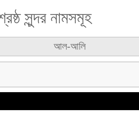
েষ্ঠ সুন্দর নামসমূহ
আল-আলি