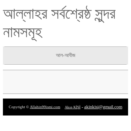
আল্লাহর সর্বশ্রেষ্ঠ সুন্দর
নামসমূহ
আল-আযীজ
-
akinkisi@gmail.com
Copyright ©
Allahin99ismi.com
Akın KİŞİ